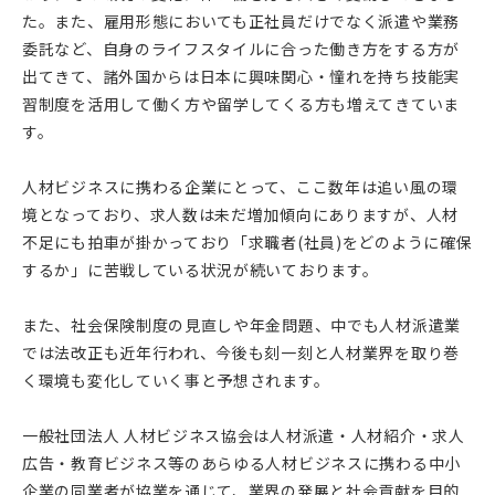
た。また、雇用形態においても正社員だけでなく派遣や業務
委託など、自身のライフスタイルに合った働き方をする方が
出てきて、諸外国からは日本に興味関心・憧れを持ち技能実
習制度を活用して働く方や留学してくる方も増えてきていま
す。
人材ビジネスに携わる企業にとって、ここ数年は追い風の環
境となっており、求人数は未だ増加傾向にありますが、人材
不足にも拍車が掛かっており「求職者(社員)をどのように確保
するか」に苦戦している状況が続いております。
また、社会保険制度の見直しや年金問題、中でも人材派遣業
では法改正も近年行われ、今後も刻一刻と人材業界を取り巻
く環境も変化していく事と予想されます。
一般社団法人 人材ビジネス協会は人材派遣・人材紹介・求人
広告・教育ビジネス等のあらゆる人材ビジネスに携わる中小
企業の同業者が協業を通じて、業界の発展と社会貢献を目的