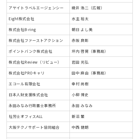
アヤイトラベルエージェンシー
綾井 浩二（広報）
Eight株式会社
水主 裕太
株式会社B-ring
朝日 よし美
株式会社ファーストアクション
赤阪 良彰
ポイントバンク株式会社
坪内 啓晃（事務局）
株式会社Review（リビュー）
岩田 光弘
株式会社PROキャリ
田中 麻由（事務局）
エコール有限会社
幸村 尚樹
日本人財支援株式会社
小柳 博史
永田みなみ行政書士事務所
永田 みなみ
社労士オフィスALL
新沼 繁
大阪テクノサポート協同組合
中西 健朗